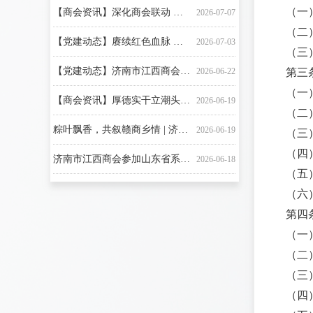
【商会资讯】深化商会联动 凝聚赣商合力 | 山东省江西商会莅临济南市江西商会走访交流
2026-07-07
（一
（二
【党建动态】赓续红色血脉 凝聚赣商力量 | 济南市江西商会开展七一建党节红色主题党建活动
2026-07-03
（三
【党建动态】济南市江西商会召开主题党日暨党员大会
2026-06-22
第三
（一
【商会资讯】厚德实干立潮头 奋楫争先耀明湖——济南市江西商会端午竞渡
2026-06-19
（二
粽叶飘香，共叙赣商乡情 | 济南市江西商会祝大家端午安康！
2026-06-19
（三
（四
济南市江西商会参加山东省系列主题宣讲活动—济南市学习贯彻 习近平法治思想主题宣讲首场报告会
2026-06-18
（五
【党建动态】济南市江西商会党支部再次获评“五星级党支部”荣誉称号
2026-06-16
（六
第四
（一
（二
（三
（四