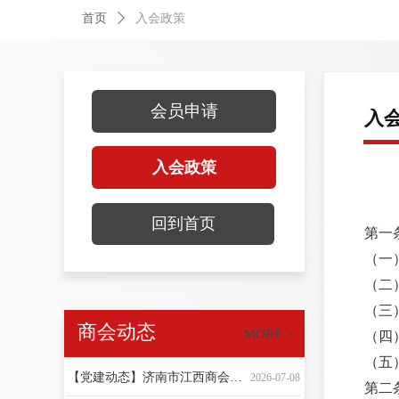
首页
ꄲ
入会政策
联系我们
会员申请
入
Contact us
入会政策
回到首页
第一
（一
（二
（三
商会动态
MORE >
（四
【商会资讯】深化商会联动 凝聚赣商合力 | 山东省江西商会莅临济南市江西商会走访交流
【6·6全国爱眼日】人人享有眼健康｜济南市江西商会携手眼镜同仁，守护泉城清晰视界
致敬奋斗者| 济南市江西商会祝全体劳动者五一节日快乐
【商会资讯】谢茹、王随莲一行到山东省江西商会走访调研 济南市江西商会积极参会交流学习
纯粹童心，奔赴热爱｜十载相伴，愿你永远赤诚热烈
【商会资讯】我会党支部书记、会长艾新忠带队走访济南思鼎信息科技有限公司
【商会资讯】我会党支部书记、会长艾新忠带队走访山东龙池酿酒有限公司
【商会资讯】我会党支部书记、会长艾新忠带队走访济南诚丰阁窗帘布艺有限公司
以乡情告白，与赣商相守｜520，致敬每一份温暖同行
【党建动态】济南市江西商会召开主题党日暨党员大会
白衣执护守安康，赣商感恩致芳华｜济南市江西商会致敬每一位白衣天使
五一劳动节丨致敬奋斗者，礼赞劳动美
2026-07-08
2026-06-06
2026-06-01
2026-06-01
2026-05-25
2026-05-25
2026-05-25
2026-05-20
2026-05-19
2026-05-12
2026-05-01
2026-05-01
（五
【党建动态】济南市江西商会党支部再次获评“五星级党支部”荣誉称号
2026-07-08
第二