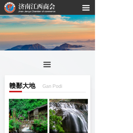
끀
끀
赣鄱大地
Gan Podi