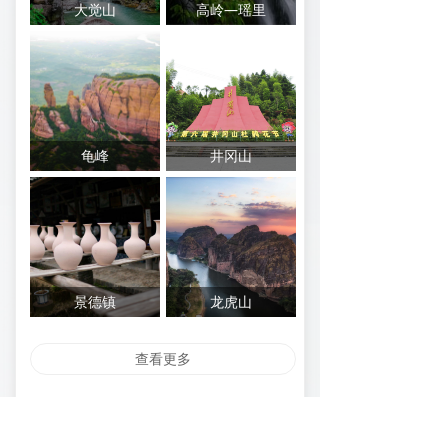
大觉山
高岭—瑶里
龟峰
井冈山
景德镇
龙虎山
查看更多