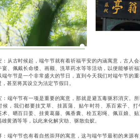
安：从古时候起，端午节就有着祈福平安的内涵寓意，古人会
午宴、佩戴长命缕、画额、洗草药水等等活动，以便能够祈福
以端午节是一个非常盛大的节日，直到今天我们对端午节的重
过，甚至将其设立为法定节假日。
灾：端午节有一项是重要的寓意，那就是避五毒驱邪消灾。所
时候，我们都要挂艾草、挂菖蒲、贴午时符、系百索子、打
苍术、晒百日姜、挂黄葛藤、佩香囊、栓五彩绳、佩豆娘、贴
喝雄黄酒等等，以此来化解灾劫、驱散虫蚁。
拜：端午节也有着自然崇拜的寓意，这与端午节最初的来源有