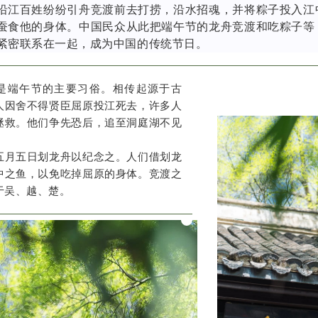
沿江百姓纷纷引舟竞渡前去打捞，沿水招魂，并将粽子投入江
蚕食他的身体。中国民众从此把端午节的龙舟竞渡和吃粽子等
紧密联系在一起，成为中国的传统节日。
是端午节的主要习俗。相传起源于古
人因舍不得贤臣屈原投江死去，许多人
拯救。他们争先恐后，追至洞庭湖不见
五月五日划龙舟以纪念之。
人们借划龙
中之鱼，以免吃掉屈原的身体。
竞渡之
于吴、越、
楚。