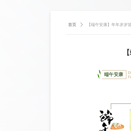
首页
ꄲ
【端午安康】年年岁岁
【
D
端午安康
F
传
统