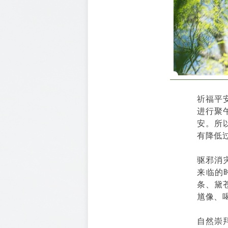
祈福平
进行聚
安。所
有降低
驱邪消
来临的
条、黛
馗像、
自然崇