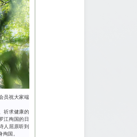
会员祝大家端
、祈求健康的
罗江殉国的日
诗人屈原听到
身殉国。