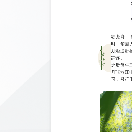
赛龙舟，
时，楚国
划船追赶
踪迹。
之后每年
舟驱散江
习，盛行