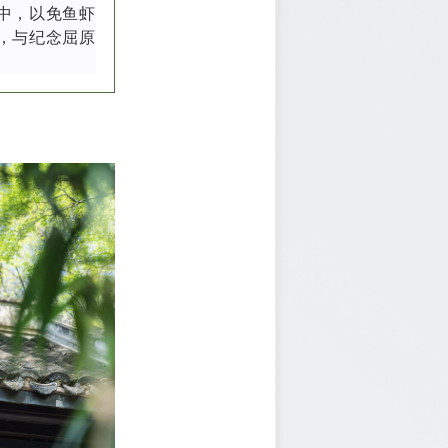
中，以免鱼虾
，与纪念屈原