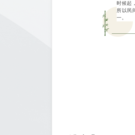
时候起
所以民
一。