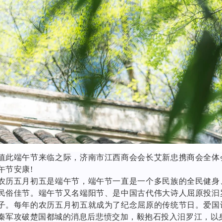
值此端午节来临之际，济南市江西商会会长艾新忠携商会全体
午节安康!
农历五月初五是端午节，端午节一直是一个多民族的全民健身
民俗佳节。端午节又名端阳节、是中国古代伟大诗人屈原投汩
子。每年的农历五月初五就成为了纪念屈原的传统节日。爱国
秦军攻破楚国都城的消息后悲愤交加，毅抱石投入汨罗江，以